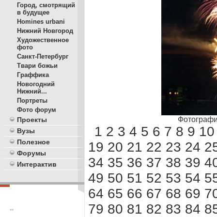
Город, смотрящий
в будущее
Homines urbani
Нижний Новгород
Художественное
фото
Санкт-Петербург
Твари божьи
Граффика
Новогодний
Нижний...
Портреты
Фото форум
Фотографи
Проекты
1
2
3
4
5
6
7
8
9
10
Вузы
Полезное
19
20
21
22
23
24
2
Форумы
34
35
36
37
38
39
4
Интерактив
49
50
51
52
53
54
5
64
65
66
67
68
69
7
79
80
81
82
83
84
8
**