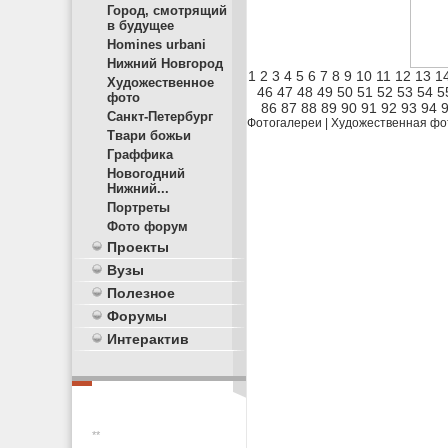
Город, смотрящий
в будущее
Homines urbani
Нижний Новгород
1
2
3
4
5
6
7
8
9
10
11
12
13
1
Художественное
46
47
48
49
50
51
52
53
54
5
фото
86
87
88
89
90
91
92
93
94
Санкт-Петербург
Фотогалереи
|
Художественная фо
Твари божьи
Граффика
Новогодний
Нижний...
Портреты
Фото форум
Проекты
Вузы
Полезное
Форумы
Интерактив
**