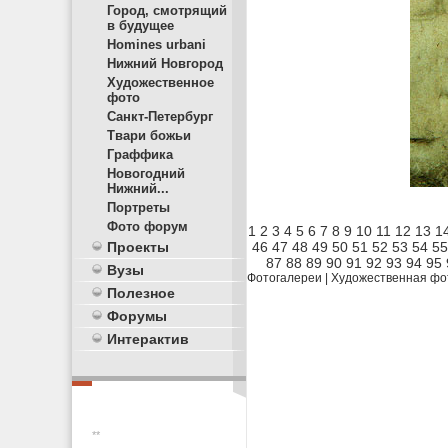
Город, смотрящий
в будущее
Homines urbani
Нижний Новгород
Художественное
фото
Санкт-Петербург
Твари божьи
Граффика
Новогодний
Нижний...
Портреты
Фото форум
1
2
3
4
5
6
7
8
9
10
11
12
13
1
46
47
48
49
50
51
52
53
54
55
Проекты
87
88
89
90
91
92
93
94
95
Вузы
Фотогалереи
|
Художественная фо
Полезное
Форумы
Интерактив
**