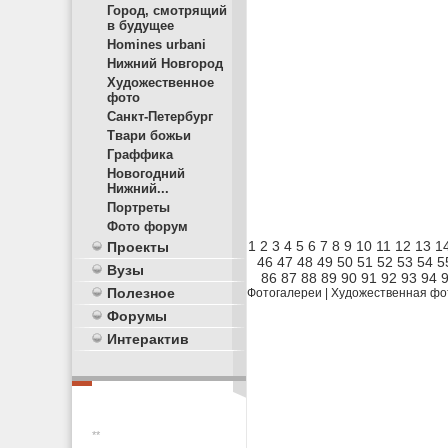
Город, смотрящий
в будущее
Homines urbani
Нижний Новгород
Художественное
фото
Санкт-Петербург
Твари божьи
Граффика
Новогодний
Нижний...
Портреты
Фото форум
1
2
3
4
5
6
7
8
9
10
11
12
13
1
Проекты
46
47
48
49
50
51
52
53
54
5
Вузы
86
87
88
89
90
91
92
93
94
Полезное
Фотогалереи
|
Художественная фо
Форумы
Интерактив
**