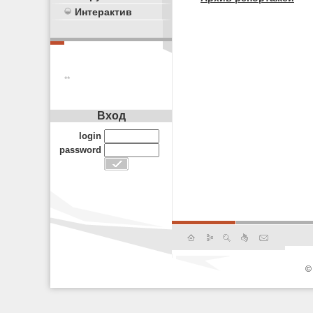
Интерактив
**
Вход
login
password
©