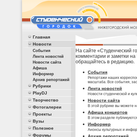
Главная
Новости
На сайте «Студенческий го
События
комментарии и заметки на
Лента новостей
обращайтесь в редакцию.
Новости сайта
Афиша
События
Информер
Репортажи наших корреспон
Архив репортажей
масштаба. Все события, з
Рубрики
Лента новостей
PlayDJ
Новости студенческой и кул
Творчество
Новости сайта
В этой рубрике вы можете 
Фотогалереи
Афиша концертов
Проекты
В этом разделе публикуются
Вузы
Информер
Полезное
Анонсы культурных и инфор
Форумы
Архив репортажей