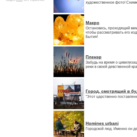
художественное фото! Снимк
Макро
Остановись, проходящий мимо
чтобы рассматривать его изд
Бытия!
Пленэр
Забудь на время о цивилизац
реки в своей девственной кра
Город, смотрящий в б
"Этот царственно поставленны
Homines urbani
Городской люд. Именно он д