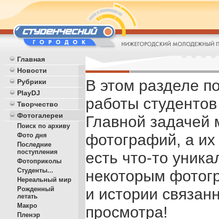
Главная
Новости
В этом разделе 
Рубрики
PlayDJ
работы студентов 
Творчество
Фотогалереи
Главной задачей 
Поиск по архиву
фотографий, а их 
Фото дня
Последние
поступления
есть что-то уника
Фотоприколы
Студенты...
некоторым фотог
Нереальный мир
Рожденный
и истории связан
летать
Макро
просмотра!
Пленэр