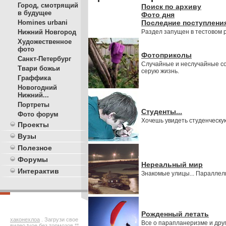
Город, смотрящий
Поиск по архиву
в будущее
Фото дня
Homines urbani
Последние поступлени
Нижний Новгород
Раздел запущен в тестовом
Художественное
фото
Фотоприколы
Санкт-Петербург
Случайные и неслучайные со
Твари божьи
серую жизнь.
Граффика
Новогодний
Нижний...
Портреты
Студенты...
Фото форум
Хочешь увидеть студенческую
Проекты
Вузы
Полезное
Форумы
Нереальный мир
Интерактив
Знакомые улицы... Параллел
Рожденный летать
хаконехлоа
. Загрузи свое
Все о парапланеризме и друг
видео
tvoe
без тормозов **