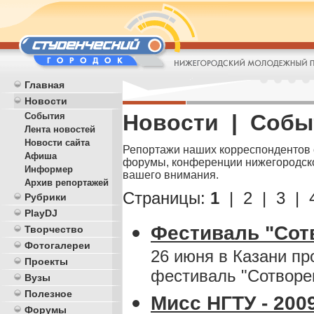
Главная
Новости
Новости | Собы
События
Лента новостей
Новости сайта
Репортажи наших корреспондентов с
Афиша
форумы, конференции нижегородско
Информер
вашего внимания.
Архив репортажей
Страницы:
1
|
2
|
3
|
Рубрики
PlayDJ
Фестиваль "Сотв
Творчество
Фотогалереи
26 июня в Казани п
Проекты
фестиваль "Сотворе
Вузы
Полезное
Мисс НГТУ - 200
Форумы