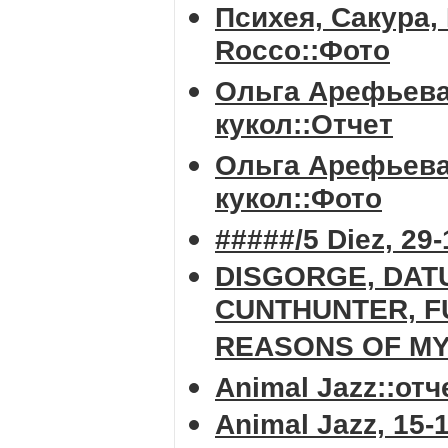
Психея, Сакура, 
Rocco::Фото
Ольга Арефьева 
кукол::Отчет
Ольга Арефьева 
кукол::Фото
#####/5 Diez, 29
DISGORGE, DAT
CUNTHUNTER, F
REASONS OF MY F
Animal Jazz::отч
Animal Jazz, 15-