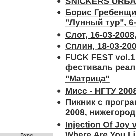
SNICKERS URБAN
Борис Гребенщи
"Лунный тур", 6
Слот, 16-03-2008
Сплин, 18-03-20
FUCK FEST vol.
фестиваль реаль
"Матрица"
Мисс - НГТУ 2008
Пикник с програ
2008, нижегород
Injection Of Joy 
Where Are You Li
Вход