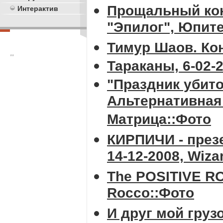
Прощальный кон
Интерактив
"Эпилог", Юпите
Тимур Шаов. Ко
**
Тараканы, 6-02-
"Праздник убит
Альтернативная 
Матрица::Фото
КИРПИЧИ - през
14-12-2008, Wiza
The POSITIVE RO
Rocco::Фото
И друг мой грузо