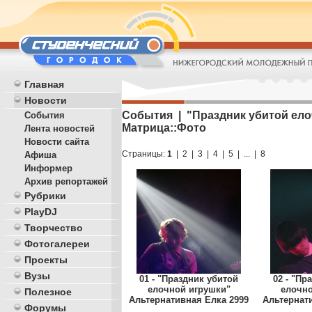
Главная
Новости
События | "Праздник убитой елоч
События
Матрица::Фото
Лента новостей
Новости сайта
Страницы:
1
|
2
|
3
|
4
|
5
|
...
|
8
Афиша
Информер
Архив репортажей
Рубрики
PlayDJ
Творчество
Фотогалереи
Проекты
Вузы
01 - "Праздник убитой
02 - "Пр
елочной игрушки"
елочно
Полезное
Альтернативная Елка 2999
Альтернат
Форумы