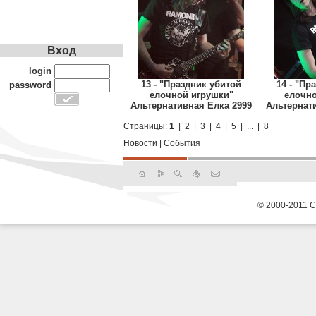
Вход
login
13 - "Праздник убитой
14 - "Пр
password
елочной игрушки"
елочно
Альтернативная Елка 2999
Альтернат
Страницы:
1
|
2
|
3
|
4
|
5
|
...
|
8
Новости
|
События
© 2000-2011 С