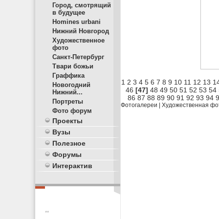
Город, смотрящий
в будущее
Homines urbani
Нижний Новгород
Художественное
фото
Санкт-Петербург
Твари божьи
Граффика
1
2
3
4
5
6
7
8
9
10
11
12
13
1
Новогодний
46
[47]
48
49
50
51
52
53
54
Нижний...
86
87
88
89
90
91
92
93
94
Портреты
Фотогалереи
|
Художественная фо
Фото форум
Проекты
Вузы
Полезное
Форумы
Интерактив
**