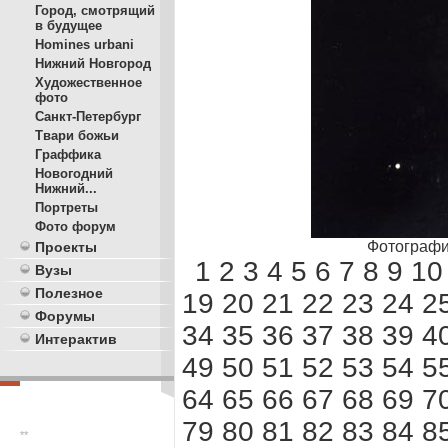
Город, смотрящий
в будущее
Homines urbani
Нижний Новгород
Художественное
фото
Санкт-Петербург
Твари божьи
Граффика
Новогодний
Нижний...
Портреты
Фото форум
Фотографи
Проекты
1
2
3
4
5
6
7
8
9
10
Вузы
Полезное
19
20
21
22
23
24
2
Форумы
34
35
36
37
38
39
4
Интерактив
49
50
51
52
53
54
5
64
65
66
67
68
69
7
79
80
81
82
83
84
8
**