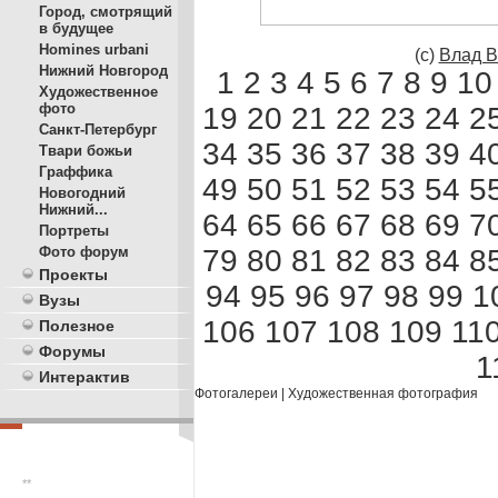
Город, смотрящий
в будущее
Homines urbani
(с)
Влад В
Нижний Новгород
1
2
3
4
5
6
7
8
9
10
Художественное
фото
19
20
21
22
23
24
2
Санкт-Петербург
34
35
36
37
38
39
4
Твари божьи
Граффика
49
50
51
52
53
54
5
Новогодний
Нижний...
64
65
66
67
68
69
7
Портреты
79
80
81
82
83
84
8
Фото форум
Проекты
94
95
96
97
98
99
1
Вузы
106
107
108
109
11
Полезное
Форумы
1
Интерактив
Фотогалереи
|
Художественная фотография
**