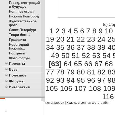
Город, смотрящий
в будущее
Homines urbani
Нижний Новгород
Художественное
(c) С
фото
1
2
3
4
5
6
7
8
9
10
Санкт-Петербург
Твари божьи
19
20
21
22
23
24
2
Граффика
Новогодний
34
35
36
37
38
39
4
Нижний...
Портреты
49
50
51
52
53
54
Фото форум
[63]
64
65
66
67
68
Проекты
Вузы
77
78
79
80
81
82
8
Полезное
92
93
94
95
96
97
9
Форумы
105
106
107
108
10
Интерактив
116
Фотогалереи
|
Художественная фотография
**