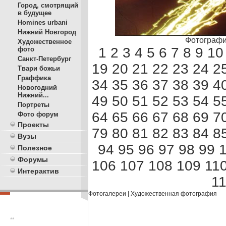
Город, смотрящий
в будущее
Homines urbani
Нижний Новгород
Фотографи
Художественное
1
2
3
4
5
6
7
8
9
10
фото
Санкт-Петербург
19
20
21
22
23
24
2
Твари божьи
Граффика
34
35
36
37
38
39
4
Новогодний
Нижний...
49
50
51
52
53
54
5
Портреты
64
65
66
67
68
69
7
Фото форум
Проекты
79
80
81
82
83
84
8
Вузы
94
95
96
97
98
99
Полезное
Форумы
106
107
108
109
11
Интерактив
1
Фотогалереи
|
Художественная фотография
**