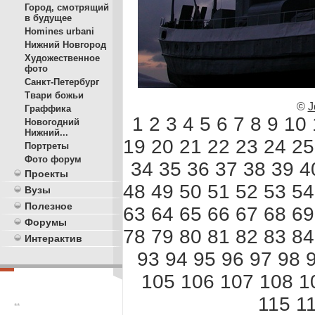
Город, смотрящий
в будущее
Homines urbani
Нижний Новгород
Художественное
фото
Санкт-Петербург
Твари божьи
©
J
Граффика
1
2
3
4
5
6
7
8
9
10
Новогодний
Нижний...
19
20
21
22
23
24
25
Портреты
Фото форум
34
35
36
37
38
39
4
Проекты
48
49
50
51
52
53
54
Вузы
Полезное
63
64
65
66
67
68
69
Форумы
78
79
80
81
82
83
84
Интерактив
93
94
95
96
97
98
105
106
107
108
1
115
1
**