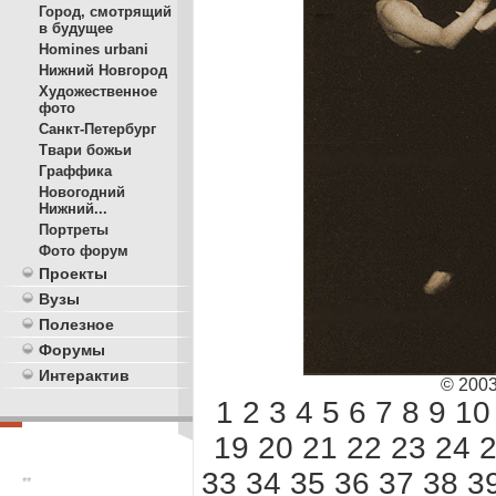
Город, смотрящий
в будущее
Homines urbani
Нижний Новгород
Художественное
фото
Санкт-Петербург
Твари божьи
Граффика
Новогодний
Нижний...
Портреты
Фото форум
Проекты
Вузы
Полезное
Форумы
Интерактив
© 200
1
2
3
4
5
6
7
8
9
10
19
20
21
22
23
24
33
34
35
36
37
38
3
**