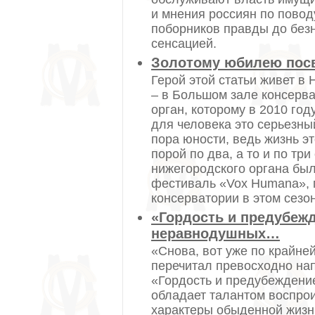
и мнения россиян по повод
поборников правды до без
сенсацией.
Золотому юбилею пос
Герой этой статьи живет в
– в Большом зале консерва
орган, которому в 2010 год
для человека это серьезный
пора юности, ведь жизнь э
порой по два, а то и по тр
нижегородского органа б
фестиваль «Vox Humana», 
консерватории в этом сезо
«Гордость и предубежд
неравнодушных…
«Снова, вот уже по крайней
перечитал превосходно на
«Гордость и предубеждени
обладает талантом воспрои
характеры обыденной жизн