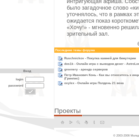
интригующая афиша. Собс
было загадочное слово «к
уточнялось, что в рамках э
ожидается показ короткоме
«Хочу!» - мгновенно решил
зрительный зал.
Последние темы форума
Ruschnickov - Покупка камней для бижутерии
dos1k - Онлайн игра с выводом денег - AstroLor
greenery - аренда серверов
Вход
Петр Иванович Конь - Как вы относитесь к инц
(Гринпис)
login
oxylex - Онлайн игра Полдень 21 века
password
Проекты
© 2003-2006 Молод