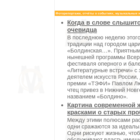
Фоторепортажи, отчёты о событиях, музыкальные н
Когда в слове слышит
очевидца
В последнюю неделю этого
традиции над городом цари
«Болдинская…». Приятным
нынешней программы Всер
фестиваля оперного и бале
«Литературные встречи» с
деятелем искусств России,
премии «ТЭФИ» Павлом Л
чтец привез в Нижний Нов
названием «Болдино».
Картина современной 
красками о старых пр
Между этими полюсами рас
одни сражаются за идеалы,
Одни рискуют жизнью, чтоб
обслуживают власть имущи