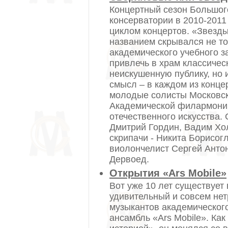
Концертный сезон Большог
консерватории в 2010-2011 
циклом концертов. «Звезды
названием скрывался не то
академического учебного з
привлечь в храм классичес
неискушенную публику, но
смысл – в каждом из конце
молодые солисты Московск
Академической филармонии
отечественного искусства. 
Дмитрий Гордин, Вадим Хо
скрипачи - Никита Борисог
виолончелист Сергей Антон
Дервоед.
Открытия «Ars Mobile»
Вот уже 10 лет существует
удивительный и совсем не
музыкантов академическог
ансамбль «Ars Mobile». Как