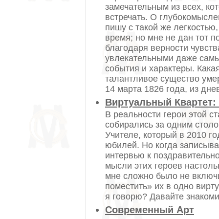
замечательным из всех, ко
встречать. О глубокомысле
пишу с такой же легкостью,
время; но мне не дан тот 
благодаря верности чувств
увлекательными даже сам
события и характеры. Какая
талантливое существо умер
14 марта 1826 года, из дне
Виртуальный Квартет:
В реальности герои этой с
собирались за одним столо
Учителе, который в 2010 го
юбилей. Но когда записыв
интервью к поздравительно
мысли этих героев настольк
мне сложно было не включ
поместить» их в одно вирт
я говорю? Давайте знакоми
Современный Арт