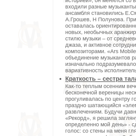
историей», он менялся со в
входили разные музыканты.
ансамбля становились Е.С
А.Грошев, Н Полунова. Пр
оставалась ориентированно
новых, необычных аранжир
стилю музыки – от средне
джаза, и активное сотрудн
композиторами. «Ars Mobil
объединение музыкантов р
изначально подразумевало
вариативность исполнитель
Краткость – сестра тал
Как-то теплым осенним веч
бесконечной вереницы нес
прогуливалась по центру г
праздно шатающийся «элем
развлечениям. Будучи дав
«Рекорд», я решила заглян
определенно мой день» - 
голос: со стены на меня г