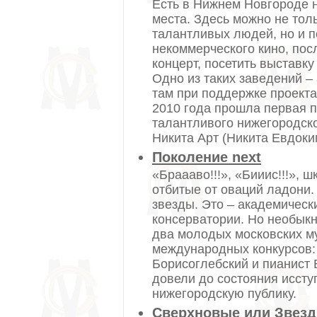
Есть в Нижнем Новгороде
места. Здесь можно не толь
талантливых людей, но и 
некоммерческого кино, по
концерт, посетить выставк
Одно из таких заведений –
там при поддержке проекта
2010 года прошла первая 
талантливого нижегородск
Никита Арт (Никита Евдоки
Поколение next
«Браааво!!!», «Бииис!!!», 
отбитые от оваций ладони. 
звезды. Это – академическ
консерватории. Но необыкн
два молодых московских м
международных конкурсов:
Борисоглебский и пианист 
довели до состояния иссту
нижегородскую публику.
Сверхновые или Звезд