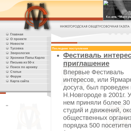
Главная
О проекте
Новости
Тусовка
Последние поступления
Зверология
Фестиваль интерес
Хроники Папы Карло
приглашение
Письма из 50-х
Поиск по архиву
Впервые Фестиваль
Статьи
Форум
интересов, или Ярмар
Карта сайта
досуга, был проведен 
Н.Новгороде в 2001г. 
нем приняли более 30
**
студий и движений, ок
общественных органи
порядка 500 посетите