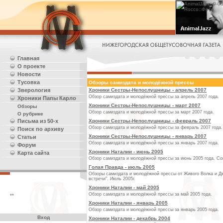
Главная
О проекте
Новости
Тусовка
Обзоры самиздата и молодёжной прессы
Зверология
Хроники Сестры-Непослушницы - апрель 2007
Обзор самиздата и молодёжной прессы за апрель 2007 года.
Хроники Папы Карло
Хроники Сестры-Непослушницы - март 2007
Обзоры
Обзор самиздата и молодёжной прессы за март 2007 года.
О рубрике
Письма из 50-х
Хроники Сестры-Непослушницы - февраль 2007
Обзор самиздата и молодёжной прессы за февраль 2007 года.
Поиск по архиву
Хроники Сестры-Непослушницы - январь 2007
Статьи
Обзор самиздата и молодёжной прессы за январь 2007 года.
Форум
Хроники Наталии - июнь 2005
Карта сайта
Обзор самиздата и молодёжной прессы за июнь 2005 года. Со
Голая Правда - июль 2005
Обзоры самиздата и молодёжной прессы от Живого Волка и Д
встречи". Июль 2005г.
Хроники Наталии - май 2005
Обзор самиздата и молодёжной прессы за май 2005 года.
**
Хроники Наталии - январь 2005
Обзор самиздата и молодёжной прессы за январь 2005 года.
Вход
Хроники Наталии - декабрь 2004