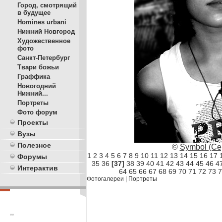
Город, смотрящий
в будущее
Homines urbani
Нижний Новгород
Художественное
фото
Санкт-Петербург
Твари божьи
Граффика
Новогодний
Нижний...
Портреты
Фото форум
Проекты
Вузы
Полезное
©
Symbol (Се
1
2
3
4
5
6
7
8
9
10
11
12
13
14
15
16
17
Форумы
35
36
[37]
38
39
40
41
42
43
44
45
46
4
Интерактив
64
65
66
67
68
69
70
71
72
73
7
Фотогалереи
|
Портреты
**