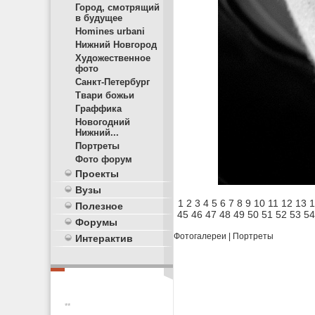
Город, смотрящий
в будущее
Homines urbani
Нижний Новгород
Художественное
фото
Санкт-Петербург
Твари божьи
Граффика
Новогодний
Нижний...
Портреты
Фото форум
Проекты
Вузы
1
2
3
4
5
6
7
8
9
10
11
12
13
1
Полезное
45
46
47
48
49
50
51
52
53
54
Форумы
Фотогалереи
|
Портреты
Интерактив
**