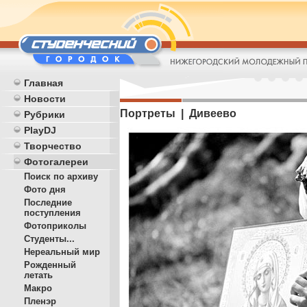
Главная
Новости
Портреты | Дивеево
Рубрики
PlayDJ
Творчество
Фотогалереи
Поиск по архиву
Фото дня
Последние
поступления
Фотоприколы
Студенты...
Нереальный мир
Рожденный
летать
Макро
Пленэр