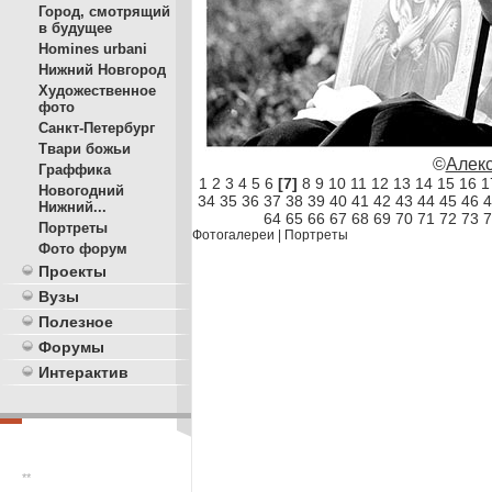
Город, смотрящий
в будущее
Homines urbani
Нижний Новгород
Художественное
фото
Санкт-Петербург
Твари божьи
©
Алек
Граффика
1
2
3
4
5
6
[7]
8
9
10
11
12
13
14
15
16
1
Новогодний
34
35
36
37
38
39
40
41
42
43
44
45
46
4
Нижний...
64
65
66
67
68
69
70
71
72
73
7
Портреты
Фотогалереи
|
Портреты
Фото форум
Проекты
Вузы
Полезное
Форумы
Интерактив
**