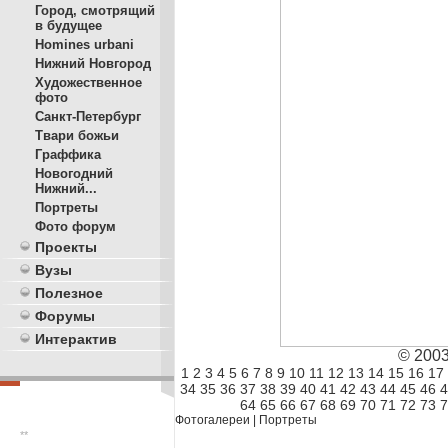
Город, смотрящий
в будущее
Homines urbani
Нижний Новгород
Художественное
фото
Санкт-Петербург
Твари божьи
Граффика
Новогодний
Нижний...
Портреты
Фото форум
Проекты
Вузы
Полезное
Форумы
Интерактив
© 200
1
2
3
4
5
6
7
8
9
10
11
12
13
14
15
16
17
34
35
36
37
38
39
40
41
42
43
44
45
46
4
64
65
66
67
68
69
70
71
72
73
7
Фотогалереи
|
Портреты
**