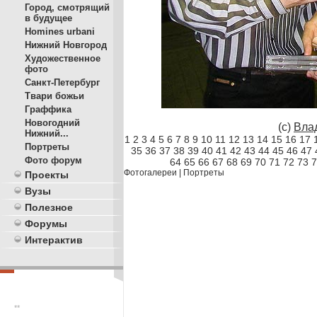
Город, смотрящий
в будущее
Homines urbani
Нижний Новгород
Художественное
фото
Санкт-Петербург
Твари божьи
Граффика
Новогодний
(с)
Вла
Нижний...
1
2
3
4
5
6
7
8
9
10
11
12
13
14
15
16
17
Портреты
35
36
37
38
39
40
41
42
43
44
45
46
47
Фото форум
64
65
66
67
68
69
70
71
72
73
7
Фотогалереи
|
Портреты
Проекты
Вузы
Полезное
Форумы
Интерактив
**