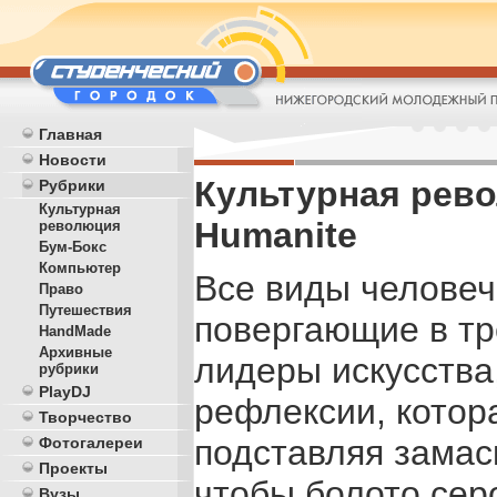
Главная
Новости
Культурная револ
Рубрики
Культурная
Humanite
революция
Бум-Бокс
Компьютер
Все виды человеч
Право
Путешествия
повергающие в тр
HandMade
Архивные
лидеры искусства
рубрики
PlayDJ
рефлексии, котора
Творчество
подставляя замас
Фотогалереи
Проекты
чтобы болото сер
Вузы