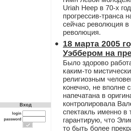
Uriah Heep в 70-х го
прогрессив-транса н
сейчас революция в 
революция.
18 марта 2005 
Уэббером на пр
Было здорово работа
каким-то мистически
религиозным челове
конечно, не вполне с
напечатана в оригин
контролировала Вале
Вход
спектакль именно в 
login
гарантирую, что Эли
password
то быть более прекр