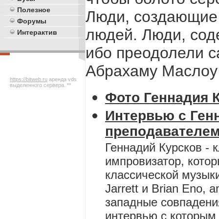
Полезное
Люди, создающие
Форумы
людей. Люди, сод
Интерактив
ибо преодолели с
Абрахаму Маслоу -
https://bitweb.ru
аренда vds
выделенного сервера. **
Фото Геннадия 
Интервью с Ген
преподавателем
Геннадий Курсков - 
импровизатор, котор
классической музыки
Jarrett и Brian Eno, 
западные совпадени
интервью с которы