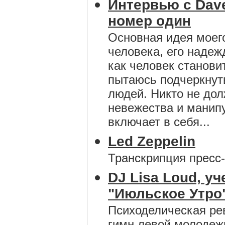
Интервью с Dav
номер один
Основная идея моего
человека, его надеж
как человек становит
пытаюсь подчеркнут
людей. Никто не дол
невежества и манипу
включает в себя...
Led Zeppelin
Транскрипция пресс
DJ Lisa Loud, у
"Июльское Утро"
Психоделическая ре
гимн левой молодежи