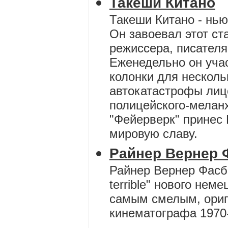
Такеши Китано
Такеши Китано - нь
Он завоевал этот ст
режиссера, писателя
Еженедельно он учас
колонки для несколь
автокатастрофы лиц
полицейского-меланх
"Фейерверк" принес
мировую славу.
Райнер Вернер 
Райнер Вернер Фасби
terrible" нового нем
самым смелым, ориг
кинематографа 1970-