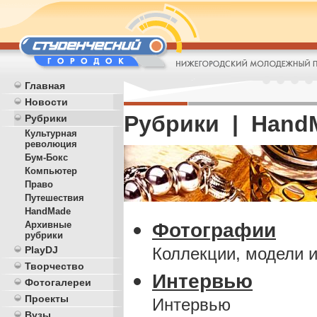
Главная
Новости
Рубрики | Hand
Рубрики
Культурная
революция
Бум-Бокс
Компьютер
Право
Путешествия
HandMade
Фотографии
Архивные
рубрики
Коллекции, модели и
PlayDJ
Творчество
Интервью
Фотогалереи
Проекты
Интервью
Вузы