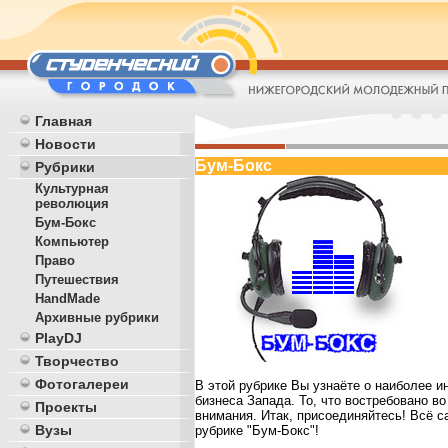
Главная
Новости
Бум-Бокс
Рубрики
Культурная
революция
Бум-Бокс
Компьютер
Право
Путешествия
HandMade
Архивные рубрики
PlayDJ
Творчество
Фотогалереи
В этой рубрике Вы узнаёте о наиболее и
бизнеса Запада. То, что востребовано во
Проекты
внимания. Итак, присоединяйтесь! Всё са
Вузы
рубрике "Бум-Бокс"!