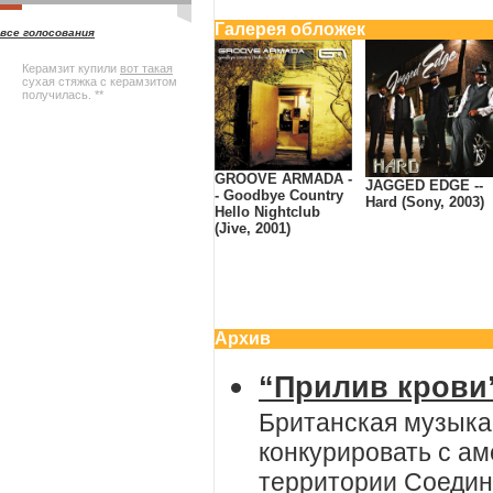
Галерея обложек
все голосования
Керамзит купили
вот такая
сухая стяжка с керамзитом
получилась. **
GROOVE ARMADA -
JAGGED EDGE --
- Goodbye Country
Hard (Sony, 2003)
Hello Nightclub
(Jive, 2001)
Архив
“Прилив крови
Британская музыка
конкурировать с ам
территории Соедин