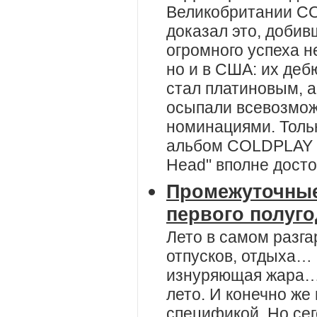
Великобритании C
доказал это, добивш
огромного успеха не
но и в США: их деб
стал платиновым, 
осыпали всевозмо
номинациями. Толь
альбом COLDPLAY "
Head" вполне достое
Промежуточные
первого полуго
Лето в самом разга
отпусков, отдыха… 
изнуряющая жара… 
лето. И конечно же
спецификой. Но се