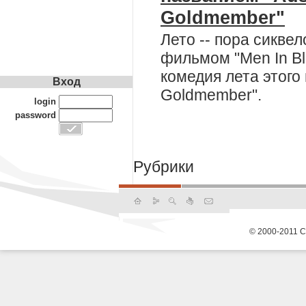
Goldmember"
Лето -- пора сикве
фильмом "Men In Bl
комедия лета этого г
Вход
Goldmember".
login
password
Рубрики
© 2000-2011 С