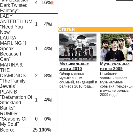
4
16%
Dark Twisted
Fantasy"
LADY
ANTEBELLUM
1
4%
"Need You
Статьи
Now"
LAURA
MARLING "I
Speak
1
4%
Because I
Can"
Музыкальные
Музыкальные
MARINA &
итоги 2010
итоги 2009
THE
Обзор главных
Наиболее
DIAMONDS
2
8%
музыкальных
запомнившиеся
"The Family
собыьий, тенденций и
музыкальные
Jewels"
релизов 2010 года...
события, тенденци
и лучшие релизы
PLAN B
2009 года!..
"Defamation Of
1
4%
Strickland
Banks"
RUMER
"Seasons Of
0
0%
My Soul"
Всего:
25
100%