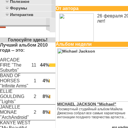
Полезное
Форумы
От автора
Интерактив
26 февраля 2
лет!
Голосуйте здесь!
Альбом недели
Лучший альбом 2010
года -- это:
ARCADE
FIRE "The
11
44%
Suburbs"
BAND OF
HORSES
1
4%
"Infinite Arms"
ELLIE
GOULDING
2
8%
"Lights"
MICHAEL JACKSON "Michael"
JANELLE
Посмертный студийный альбом Майкла
MONAE
2
8%
Джексона собрал все самые характерные
"ArchAndroid"
интонации позднего творчества артиста...
KANYE WEST
"My Beautiful
все альбом