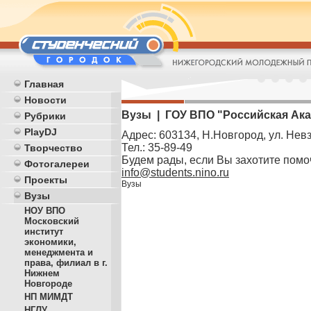
Главная
Новости
Вузы | ГОУ ВПО "Российская Ак
Рубрики
PlayDJ
Адрес: 603134, Н.Новгород, ул. Нев
Тел.: 35-89-49
Творчество
Будем рады, если Вы захотите помо
Фотогалереи
info@students.nino.ru
Проекты
Вузы
Вузы
НОУ ВПО
Московский
институт
экономики,
менеджмента и
права, филиал в г.
Нижнем
Новгороде
НП МИМДТ
НГЛУ