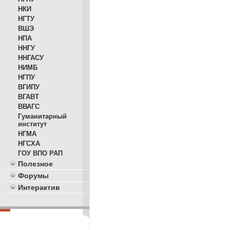
НКИ
НГТУ
ВШЭ
НПА
ННГУ
ННГАСУ
НИМБ
НГПУ
ВГИПУ
ВГАВТ
ВВАГС
Гуманитарный
институт
НГМА
НГСХА
ГОУ ВПО РАП
Полезное
Форумы
Интерактив