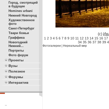
Город, смотрящий
в будущее
Homines urbani
Нижний Новгород
Художественное
фото
Санкт-Петербург
Твари божьи
(c)
Ив
Граффика
1
2
3
4
5
6
7
8
9
10
11
12
13
14
15
16
17
34
35
36
37
38
39
4
Новогодний
Нижний...
Фотогалереи
|
Нереальный мир
Портреты
Фото форум
Проекты
Вузы
Полезное
Форумы
Интерактив
**