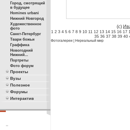
Город, смотрящий
в будущее
Homines urbani
Нижний Новгород
Художественное
(c)
Ив
фото
1
2
3
4
5
6
7
8
9
10
11
12
13
14
15
16
17
Санкт-Петербург
35
36
37
38
39
40
Твари божьи
Фотогалереи
|
Нереальный мир
Граффика
Новогодний
Нижний...
Портреты
Фото форум
Проекты
Вузы
Полезное
Форумы
Интерактив
**