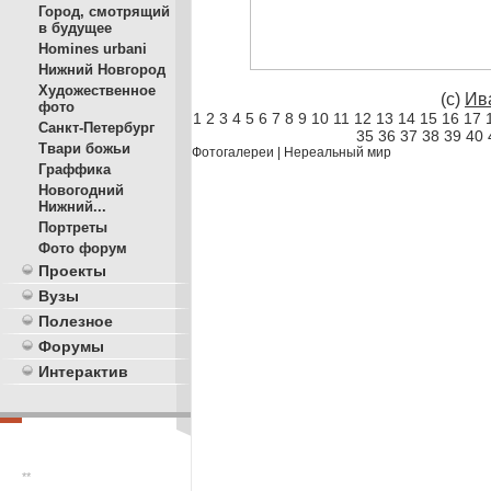
Город, смотрящий
в будущее
Homines urbani
Нижний Новгород
Художественное
(c)
Ив
фото
1
2
3
4
5
6
7
8
9
10
11
12
13
14
15
16
17
Санкт-Петербург
35
36
37
38
39
40
Твари божьи
Фотогалереи
|
Нереальный мир
Граффика
Новогодний
Нижний...
Портреты
Фото форум
Проекты
Вузы
Полезное
Форумы
Интерактив
**