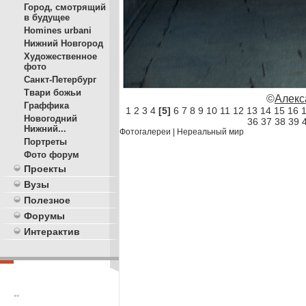
Город, смотрящий
в будущее
Homines urbani
Нижний Новгород
Художественное
фото
Санкт-Петербург
Твари божьи
©
Алекс
Граффика
1
2
3
4
[5]
6
7
8
9
10
11
12
13
14
15
16
Новогодний
36
37
38
39
Нижний...
Фотогалереи
|
Нереальный мир
Портреты
Фото форум
Проекты
Вузы
Полезное
Форумы
Интерактив
**