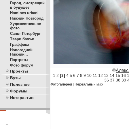
Город, смотрящий
в будущее
Homines urbani
Нижний Новгород
Художественное
фото
Санкт-Петербург
Твари божьи
Граффика
Новогодний
Нижний...
Портреты
Фото форум
©
Алекс
Проекты
1
2
[3]
4
5
6
7
8
9
10
11
12
13
14
15
16
Вузы
36
37
38
39
Полезное
Фотогалереи
|
Нереальный мир
Форумы
Интерактив
**