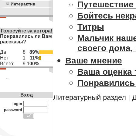
Путешествие 
Интерактив
Бойтесь нек
Титры
Голосуйте за автора!
Мальчик наше
Понравились ли Вам
рассказы?
своего дома,
Да
8
89%
Нет
1
11%
Ваше мнение
Всего:
9
100%
Ваша оценка 
**
Понравились
Вход
Литературный раздел
|
Д
login
password