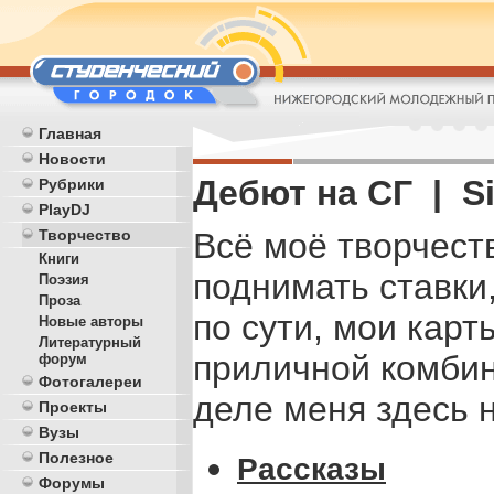
Главная
Новости
Дебют на СГ | S
Рубрики
PlayDJ
Всё моё творчест
Творчество
Книги
поднимать ставки,
Поэзия
Проза
по сути, мои кар
Новые авторы
Литературный
приличной комбин
форум
Фотогалереи
деле меня здесь н
Проекты
Вузы
Полезное
Рассказы
Форумы