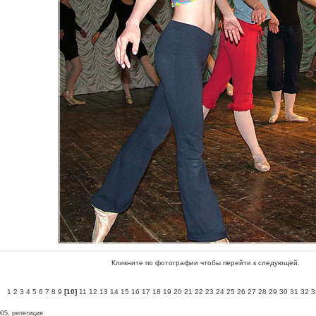
Кликните по фотографии чтобы перейти к следующей.
1
2
3
4
5
6
7
8
9
[10]
11
12
13
14
15
16
17
18
19
20
21
22
23
24
25
26
27
28
29
30
31
32
3
05, репетиция