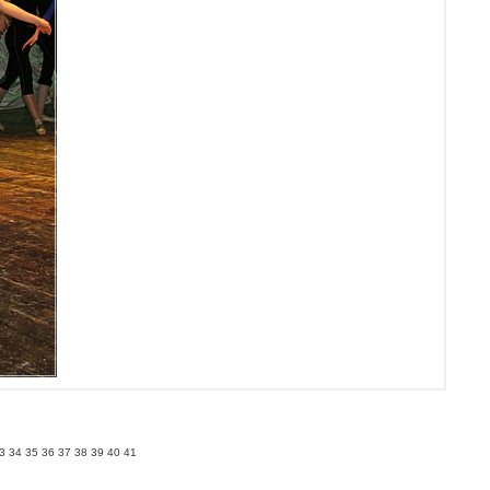
3
34
35
36
37
38
39
40
41