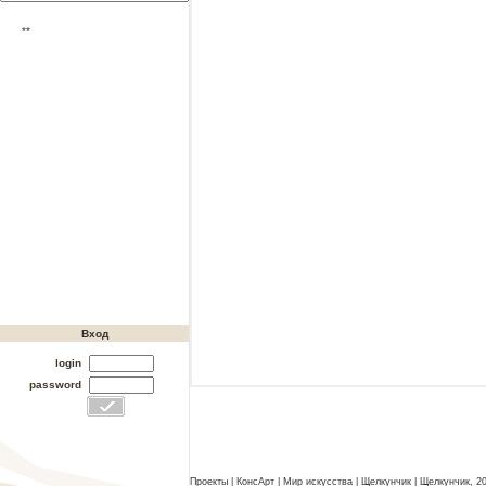
**
Вход
login
password
Проекты
|
КонсАрт
|
Мир искусства
|
Щелкунчик
|
Щелкунчик, 20