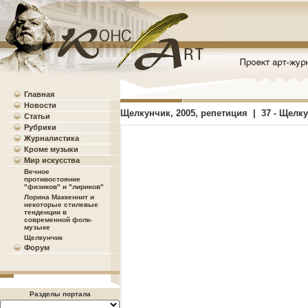
Главная
Новости
Щелкунчик, 2005, репетиция | 37 - Щелк
Статьи
Рубрики
Журналистика
Кроме музыки
Мир искусства
Вечное
противостояние
"физиков" и "лириков"
Лорина Маккеннит и
некоторые стилевые
тенденции в
современной фолк-
музыке
Щелкунчик
Форум
Разделы портала