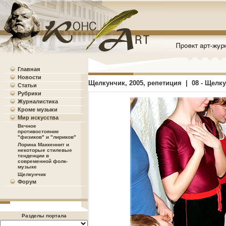
Главная
Новости
Щелкунчик, 2005, репетиция | 08 - Щелк
Статьи
Рубрики
Журналистика
Кроме музыки
Мир искусства
Вечное
противостояние
"физиков" и "лириков"
Лорина Маккеннит и
некоторые стилевые
тенденции в
современной фолк-
музыке
Щелкунчик
Форум
Разделы портала