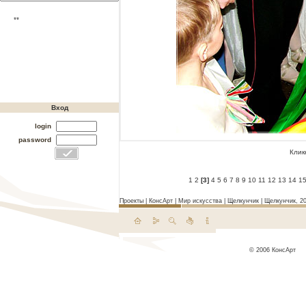
**
Вход
login
password
Клик
1
2
[3]
4
5
6
7
8
9
10
11
12
13
14
1
Проекты
|
КонсАрт
|
Мир искусства
|
Щелкунчик
|
Щелкунчик, 20
© 2006 КонсАрт