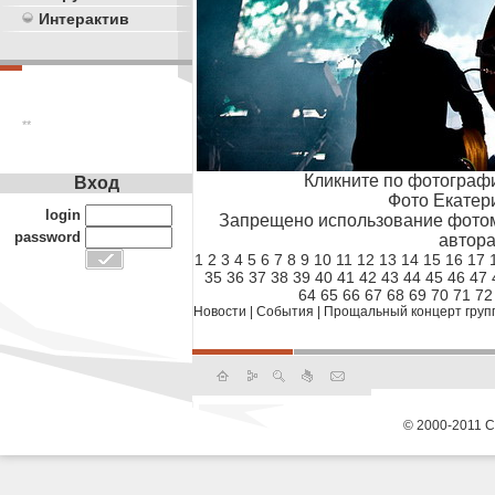
Интерактив
**
Кликните по фотограф
Вход
Фото Екатер
login
Запрещено использование фотом
password
автора
1
2
3
4
5
6
7
8
9
10
11
12
13
14
15
16
17
35
36
37
38
39
40
41
42
43
44
45
46
47
64
65
66
67
68
69
70
71
72
Новости
|
События
|
Прощальный концерт группы
© 2000-2011 С