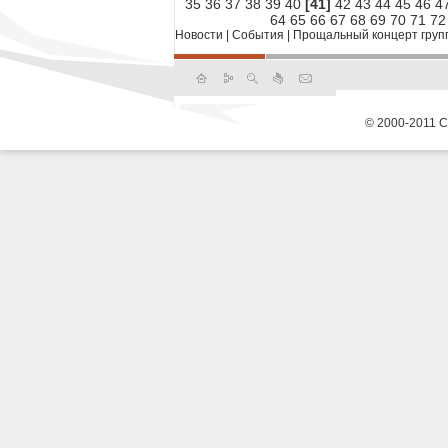
35
36
37
38
39
40
[41]
42
43
44
45
46
4
64
65
66
67
68
69
70
71
72
Новости
|
События
|
Прощальный концерт группы
© 2000-2011 С