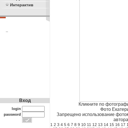
Интерактив
**
Вход
Кликните по фотограф
login
Фото Екатер
Запрещено использование фотом
password
автора
1
2
3
4
5
6
7
8
9
10
11
12
13
14
15
16
17