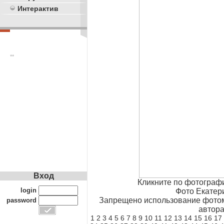
Интерактив
**
Вход
Кликните по фотограф
login
Фото Екатер
Запрещено использование фотом
password
автора
1
2
3
4
5
6
7
8
9
10
11
12
13
14
15
16
17