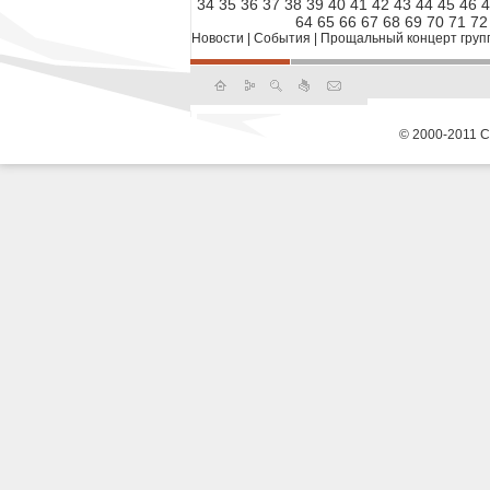
34
35
36
37
38
39
40
41
42
43
44
45
46
4
64
65
66
67
68
69
70
71
72
Новости
|
События
|
Прощальный концерт группы
© 2000-2011 С