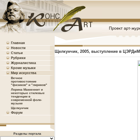
Главная
Новости
Щелкунчик, 2005, выступление в ЦЭРДиМ
Статьи
Рубрики
Журналистика
Кроме музыки
Мир искусства
Вечное
противостояние
"физиков" и "лириков"
Лорина Маккеннит и
некоторые стилевые
тенденции в
современной фолк-
музыке
Щелкунчик
Форум
Разделы портала