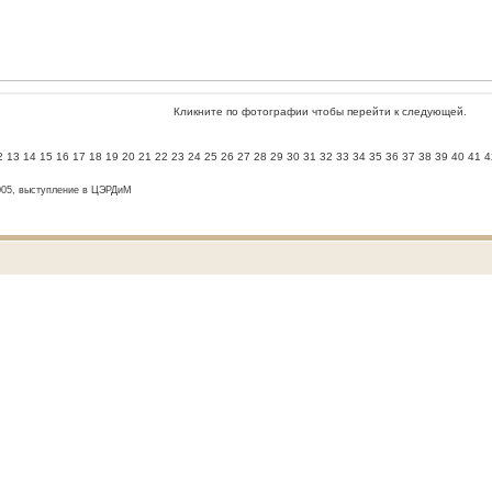
Кликните по фотографии чтобы перейти к следующей.
2
13
14
15
16
17
18
19
20
21
22
23
24
25
26
27
28
29
30
31
32
33
34
35
36
37
38
39
40
41
4
005, выступление в ЦЭРДиМ