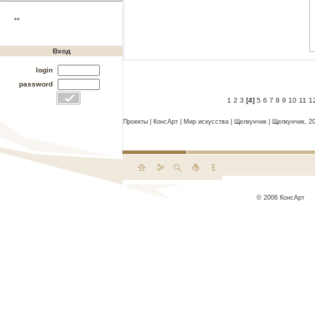
**
Вход
login
password
1
2
3
[4]
5
6
7
8
9
10
11
1
Проекты
|
КонсАрт
|
Мир искусства
|
Щелкунчик
|
Щелкунчик, 2
© 2006 КонсАрт