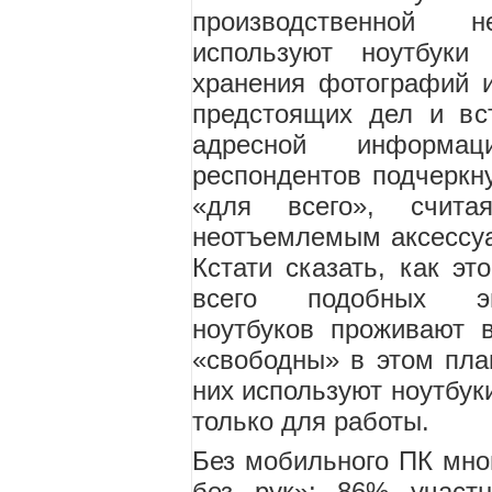
производственной н
используют ноутбуки
хранения фотографий и
предстоящих дел и вс
адресной информа
респондентов подчеркну
«для всего», счита
неотъемлемым аксессуа
Кстати сказать, как эт
всего подобных энт
ноутбуков проживают 
«свободны» в этом пла
них используют ноутбуки
только для работы.
Без мобильного ПК мно
без рук»: 86% участн