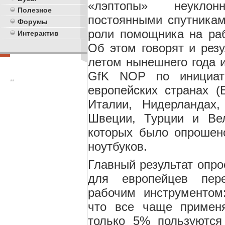
«лэптопы» неукло
Полезное
постоянными спутникам
Форумы
роли помощника на раб
Интерактив
Об этом говорят и резу
летом нынешнего года 
GfK NOP по инициати
**
европейских странах (
Италии, Нидерландах,
Швеции, Турции и Вел
которых было опрошен
ноутбуков.
Главный результат опрос
для европейцев пер
рабочим инструментом
что все чаще примен
только 5% пользуютс