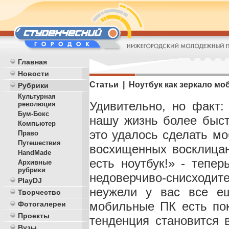
Главная
Новости
Статьи | Ноутбук как зеркало м
Рубрики
Культурная
Удивительно, но факт
революция
Бум-Бокс
нашу жизнь более быст
Компьютер
это удалось сделать м
Право
Путешествия
восхищенных восклицан
HandMade
есть ноутбук!» - тепе
Архивные
рубрики
недоверчиво-снисходит
PlayDJ
неужели у вас все ещ
Творчество
мобильные ПК есть пок
Фотогалереи
Проекты
тенденция становится 
Вузы