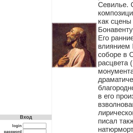
Севилье. 
композици
как сцены
Бонавенту
Его ранни
влиянием 
соборе в С
расцвета (
монумента
драматиче
благородно
в его про
взволнова
лирическо
Вход
писал так
login
натюрморт
password