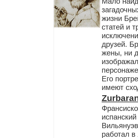
Мало найд
загадочны
жизни Бре
статей и т
исключени
друзей. Б
жены, ни д
изображал
персонаже
Его портр
имеют схо
Zurbara
Франсиско 
испанский
Вильянуэвы
работал в