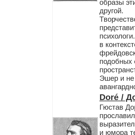
образы эт
другой.
Творчеств
представи
психологи.
в контекс
фрейдовск
подобных 
пространс
Эшер и не
авангардно
Doré / Д
Гюстав До
прославил
выразител
и юмора т