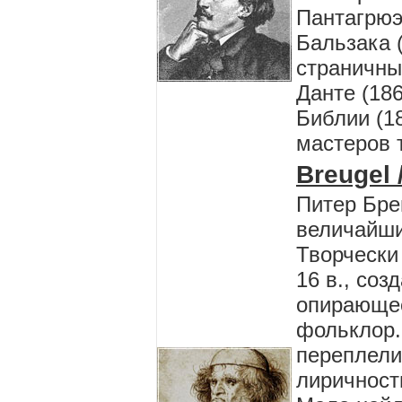
Пантагрюэ
Бальзака 
страничны
Данте (186
Библии (1
мастеров 
Breugel 
Питер Бре
величайши
Творчески
16 в., соз
опирающее
фольклор.
переплели
лиричност