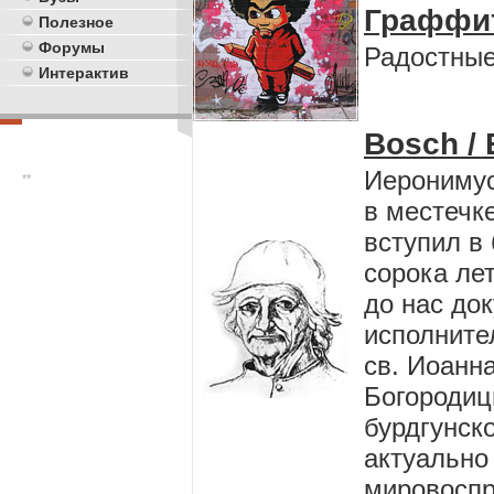
Граффи
Полезное
Форумы
Радостные
Интерактив
Bosch /
Иеронимус
**
в местечке
вступил в
сорока ле
до нас до
исполните
св. Иоанна
Богородиц
бурдгунско
актуально
мировоспр