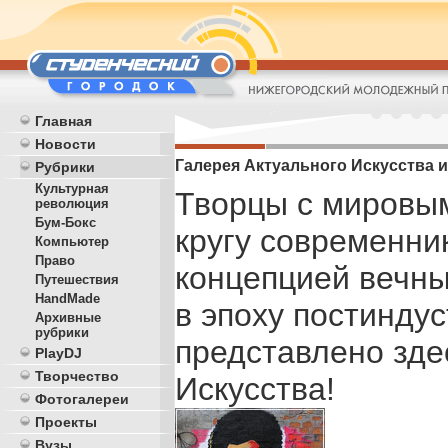
Главная
Новости
Галерея Aктуального Искусства и
Рубрики
Культурная
Творцы с мировым
революция
Бум-Бокс
кругу современни
Компьютер
Право
концепцией вечны
Путешествия
HandMade
в эпоху постиндус
Архивные
рубрики
представлено зде
PlayDJ
Творчество
Искусства!
Фотогалереи
Проекты
Вузы