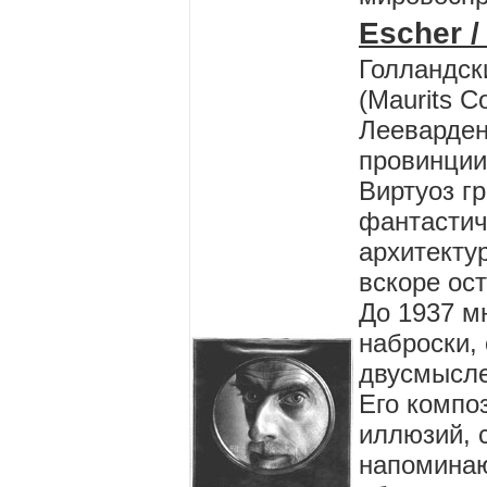
Escher 
Голландск
(Maurits C
Лееварден
провинции
Виртуоз г
фантастич
архитекту
вскоре ос
До 1937 м
наброски,
двусмысле
Его компо
иллюзий, 
напоминаю