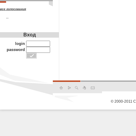
все голосования
**
Вход
login
password
© 2000-2011 С