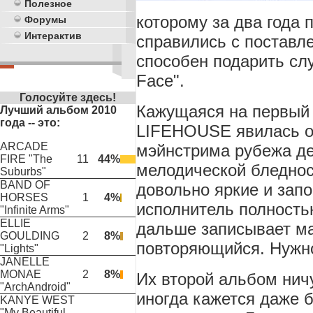
Полезное
которому за два года
Форумы
Интерактив
справились с поставл
способен подарить сл
Face
".
Голосуйте здесь!
Кажущаяся на первый 
Лучший альбом 2010
года -- это:
LIFEHOUSE
явилась о
ARCADE
мэйнстрима рубежа де
FIRE "The
11
44%
мелодической бледно
Suburbs"
BAND OF
довольно яркие и зап
HORSES
1
4%
исполнитель полность
"Infinite Arms"
ELLIE
дальше записывает м
GOULDING
2
8%
повторяющийся. Нужно
"Lights"
JANELLE
MONAE
2
8%
Их второй альбом ничу
"ArchAndroid"
иногда кажется даже 
KANYE WEST
"My Beautiful