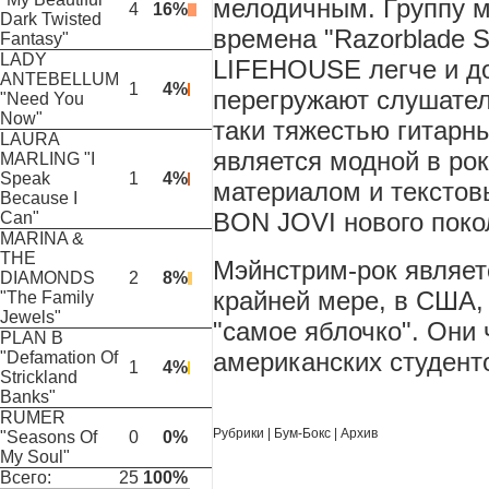
мелодичным. Группу 
4
16%
Dark Twisted
времена "
Razorblade
S
Fantasy"
LADY
LIFEHOUSE
легче и д
ANTEBELLUM
1
4%
перегружают слушател
"Need You
Now"
таки тяжестью гитарн
LAURA
является модной в ро
MARLING "I
Speak
1
4%
материалом и текстов
Because I
BON
JOVI
нового поко
Can"
MARINA &
THE
Мэйнстрим-рок являет
DIAMONDS
2
8%
крайней мере, в США
"The Family
Jewels"
"самое яблочко". Они
PLAN B
американских студент
"Defamation Of
1
4%
Strickland
Banks"
RUMER
Рубрики
|
Бум-Бокс
|
Архив
"Seasons Of
0
0%
My Soul"
Всего:
25
100%