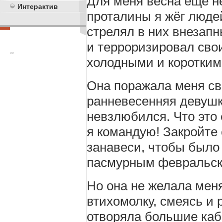
Для меня весна ещё н
Интерактив
проталины я жёг люде
стрелял в них внезап
и терроризировал сво
**
холодными и коротким
Она поражала меня св
ранневесенняя девушка
невзлюбился. Что это 
я командую! Закройте
занавеси, чтобы было 
пасмурным февральск
Но она не желала меня
втихомолку, смеясь и 
отворяла большие ка