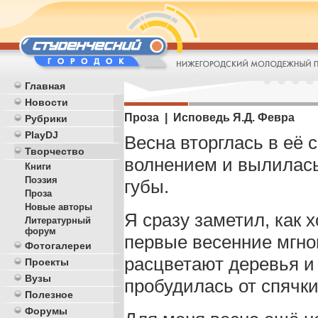
Главная
Новости
Проза | Исповедь Я.Д. Февра
Рубрики
PlayDJ
Весна вторглась в её 
Творчество
волнением и вылилась
Книги
Поэзия
губы.
Проза
Новые авторы
Я сразу заметил, как 
Литературный
форум
первые весенние мгнов
Фотогалереи
расцветают деревья и
Проекты
Вузы
пробудилась от спячки
Полезное
Форумы