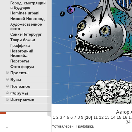
Город, смотрящий
в будущее
Homines urbani
Нижний Новгород
Художественное
фото
Санкт-Петербург
Твари божьи
Граффика
Новогодний
Нижний...
Портреты
Фото форум
Проекты
Вузы
Полезное
Форумы
Интерактив
Автор:
1
2
3
4
5
6
7
8
9
[10]
11
12
13
14
15
16
1
34
Фотогалереи
|
Граффика
**