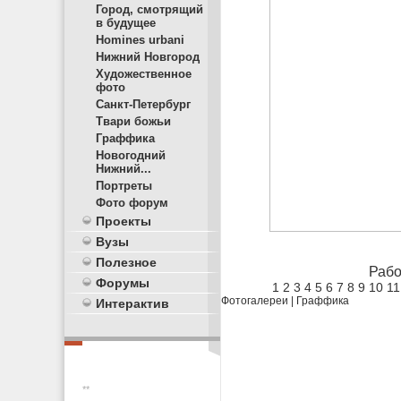
Город, смотрящий
в будущее
Homines urbani
Нижний Новгород
Художественное
фото
Санкт-Петербург
Твари божьи
Граффика
Новогодний
Нижний...
Портреты
Фото форум
Проекты
Вузы
Полезное
Рабо
Форумы
1
2
3
4
5
6
7
8
9
10
11
Фотогалереи
|
Граффика
Интерактив
**