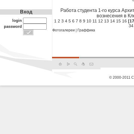
Работа студента 1-го курса Арх
Вход
вознесения в Кл
login
1
2
3
4
5
6
7
8
9
10
11
12
13
14
15
16
[17
34
password
Фотогалереи
|
Граффика
© 2000-2011 С