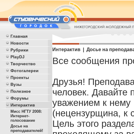
Главная
Новости
Интерактив | Досье на преподав
Рубрики
PlayDJ
Все сообщения пр
Творчество
Фотогалереи
Проекты
Друзья! Преподава
Вузы
человек. Давайте 
Полезное
Форумы
уважением к нему 
Интерактив
(нецензурщина, к с
Мисс НГТУ 2008:
Интернет-
голосование
Цель этого раздел
Досье на
преподавателей!
проходящему за ва