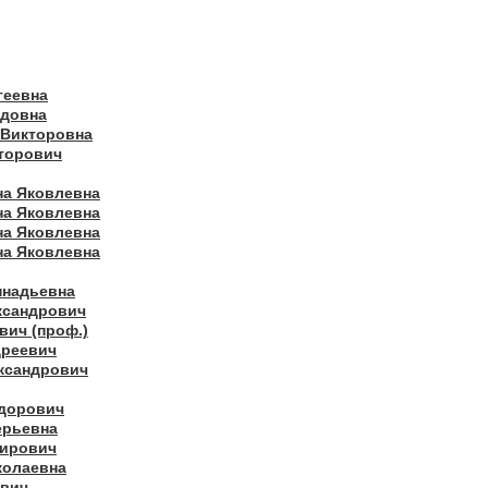
геевна
идовна
 Викторовна
торович
на Яковлевна
на Яковлевна
на Яковлевна
на Яковлевна
ннадьевна
ксандрович
вич (проф.)
дреевич
ксандрович
дорович
ерьевна
мирович
колаевна
ович