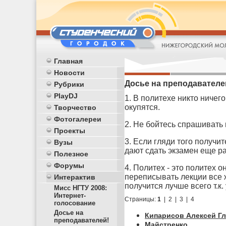
Главная
Новости
Досье на преподавателе
Рубрики
PlayDJ
1. В политехе никто ничего
окупятся.
Творчество
Фотогалереи
2. Не бойтесь спрашивать
Проекты
3. Если гляди того получи
Вузы
дают сдать экзамен еще ра
Полезное
Форумы
4. Политех - это политех о
переписывать лекции все ж
Интерактив
получится лучше всего т.к
Мисс НГТУ 2008:
Интернет-
Страницы:
1
|
2
|
3
|
4
голосование
Досье на
Кипарисов Алексей Г
преподавателей!
Майстренко