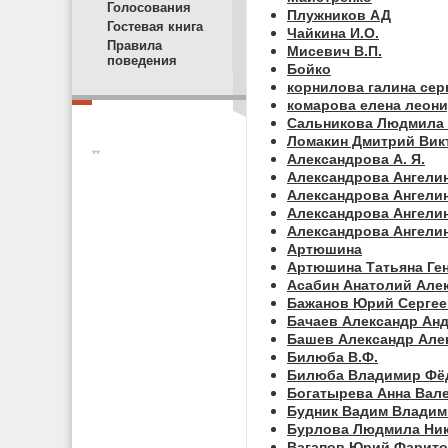
Голосования
Плужников АД
Гостевая книга
Чайкина И.О.
Правила
Мисевич В.П.
поведения
Бойко
корнилова галина сер
комарова елена леон
Сальникова Людмила
Ломакин Дмитрий Вик
**
Александрова А. Я.
Александрова Ангели
Александрова Ангели
Александрова Ангели
Александрова Ангели
Артюшина
Артюшина Татьяна Ге
Асабин Анатолий Але
Бажанов Юрий Сергее
Бачаев Александр Ан
Башев Александр Але
Билюба В.Ф.
Билюба Владимир Фё
Богатырева Анна Вал
Будник Вадим Влади
Бурлова Людмила Ни
Вагапов Юрий Фарит