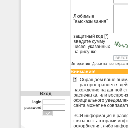
Любимые
"высказывания"
защитный код [*]
введите сумму
чисел, указанных
на рисунке
Интерактив
|
Досье на преподават
Внимание!
Обращаем ваше вниман
распространяется дей
нахождение на данной ст
Вход
распечатка, или воспрои
официального уведомле
login
сайта может не совпадат
password
ВСЯ информация в раздел
связаны с авторами инфо
оскорбления, либо инфор