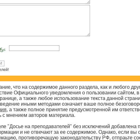
елей!
ие, что на содержимое данного раздела, как и любого друг
ствие Официального уведомления о пользовании сайтом, в 
ранице, а также любое использование текста данной страни
зведение иными методами означает ваше полное безогово
ния
, а также полное принятие предусмотренной им ответст
ь с мнением авторов материала.
е "Досье на преподавателей" без исключений добавлена п
рмации и не отвечают за ее содержимое. Однако, если вы 
мацию, противоречащую законодательству РФ, отпраьте со