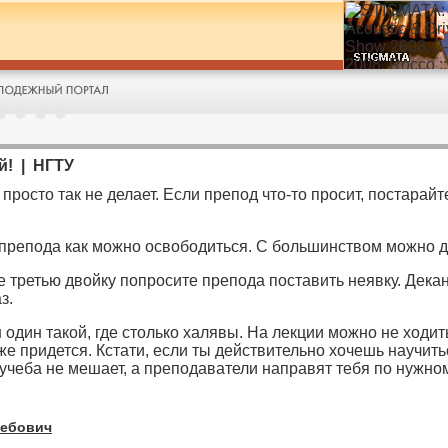
й! | НГТУ
 просто так не делает. Если препод что-то просит, постарай
 препода как можно освободиться. С большинством можно д
те третью двойку попросите препода поставить неявку. Дека
з.
н один такой, где столько халявы. На лекции можно не ходить
е придется. Кстати, если ты действительно хочешь научитьс
. учеба не мешает, а преподаватели направят тебя по нужном
лебович