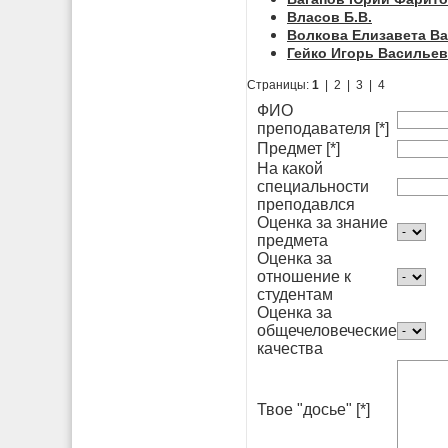
Власов Б.В.
Волкова Елизавета В
Гейко Игорь Василье
Страницы:
1
|
2
|
3
|
4
ФИО
преподавателя [*]
Предмет [*]
На какой
специальности
преподавлся
Оценка за знание
предмета
Оценка за
отношение к
студентам
Оценка за
общечеловеческие
качества
Твое "досье" [*]