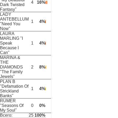
4
16%
Dark Twisted
Fantasy"
LADY
ANTEBELLUM
1
4%
"Need You
Now"
LAURA
MARLING "I
Speak
1
4%
Because I
Can"
MARINA &
THE
DIAMONDS
2
8%
"The Family
Jewels"
PLAN B
"Defamation Of
1
4%
Strickland
Banks"
RUMER
"Seasons Of
0
0%
My Soul"
Всего:
25
100%