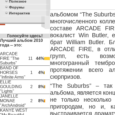
Полезное
Форумы
альбомом “The Suburbs
Интерактив
многочисленного колл
составе ARCADE FIRE
вокалист Win Butler,
Голосуйте здесь!
Лучший альбом 2010
брат William Butler. 
года -- это:
ARCADE FIRE, в отли
ARCADE
групп, есть возм
FIRE "The
11
44%
многогранный тембр
Suburbs"
BAND OF
протяжении всего а
HORSES
1
4%
сюрпризов.
"Infinite Arms"
ELLIE
“The Suburbs” – так
GOULDING
2
8%
"Lights"
альбома, является кон
JANELLE
не только несколько
MONAE
2
8%
пригородам, но и, 
"ArchAndroid"
KANYE WEST
выстраивается драмат
"My Beautiful