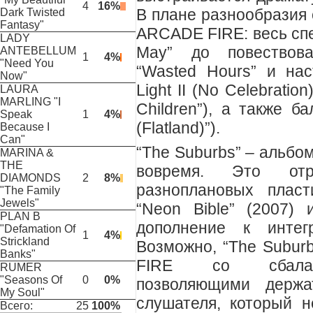
4
16%
В плане разнообразия 
Dark Twisted
Fantasy"
ARCADE FIRE: весь спек
LADY
May” до повествова
ANTEBELLUM
1
4%
"Need You
“Wasted Hours” и нас
Now"
Light II (No Celebration
LAURA
MARLING "I
Children”), а также б
Speak
1
4%
(Flatland)”).
Because I
Can"
“The Suburbs” – альбо
MARINA &
THE
вовремя. Это отр
DIAMONDS
2
8%
разноплановых пласт
"The Family
Jewels"
“Neon Bible” (2007)
PLAN B
дополнение к интег
"Defamation Of
1
4%
Strickland
Возможно, “The Subu
Banks"
FIRE со сбаланс
RUMER
"Seasons Of
0
0%
позволяющими держа
My Soul"
слушателя, который н
Всего:
25
100%