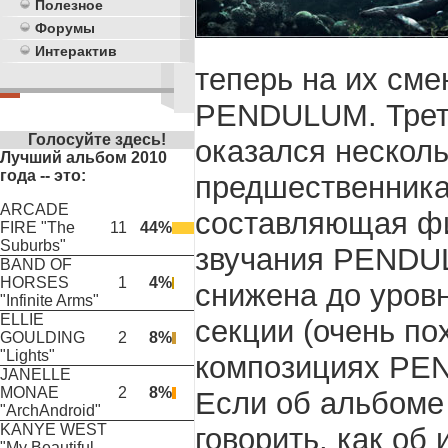
Полезное
Форумы
Интерактив
теперь на их см
PENDULUM. Трети
Голосуйте здесь!
оказался несколь
Лучший альбом 2010
года -- это:
предшественника “
ARCADE
составляющая фи
FIRE "The
11
44%
Suburbs"
звучания PENDUL
BAND OF
HORSES
1
4%
снижена до уровн
"Infinite Arms"
ELLIE
секции (очень по
GOULDING
2
8%
"Lights"
композициях PE
JANELLE
MONAE
2
8%
Если об альбоме “
"ArchAndroid"
KANYE WEST
говорить, как об
"My Beautiful