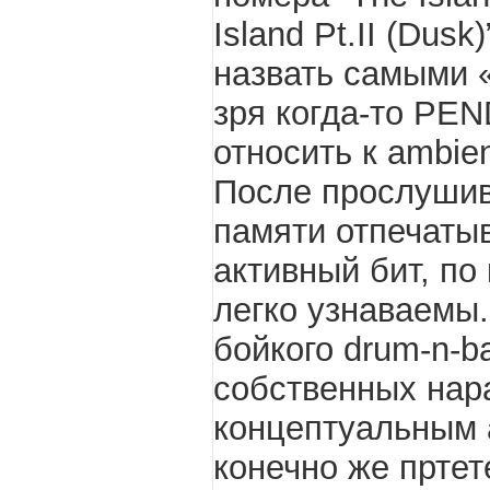
Island Pt.II (Dus
назвать самыми 
зря когда-то PE
относить к ambien
После прослушив
памяти отпечаты
активный бит, п
легко узнаваемы
бойкого drum-n-b
собственных нара
концептуальным 
конечно же пртет