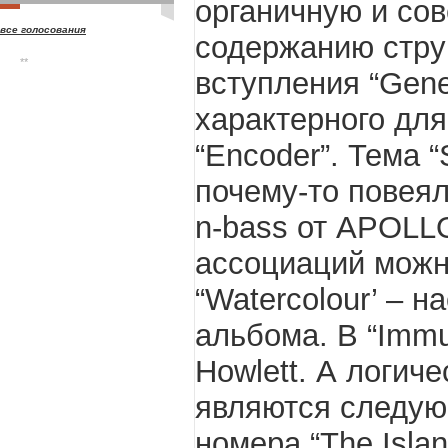
органичную и со
все голосования
содержанию струк
**
вступления “Gene
характерного д
“Encoder”. Тема “
почему-то повея
n-bass от APOLLO
ассоциаций можно
“Watercolour’ – 
альбома. В “Immu
Howlett. А логич
являются следую
номера “The Islan