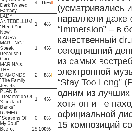
4
16%
Dark Twisted
(усматривались 
Fantasy"
параллели даже 
LADY
ANTEBELLUM
1
4%
“Immersion” – в 
"Need You
Now"
качественный dru
LAURA
MARLING "I
сегодняшний де
Speak
1
4%
Because I
из самых востре
Can"
MARINA &
электронной музы
THE
DIAMONDS
2
8%
“Stay Too Long” 
"The Family
Jewels"
одним из лучши
PLAN B
"Defamation Of
1
4%
хотя он и не нахо
Strickland
Banks"
официальной дис
RUMER
"Seasons Of
0
0%
15 композиций с
My Soul"
Всего:
25
100%